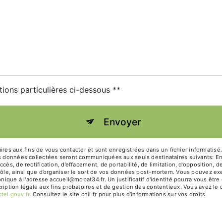
tions particulières ci-dessous **
Envoyer
 aux fins de vous contacter et sont enregistrées dans un fichier informatisé. 
es données collectées seront communiquées aux seuls destinataires suivants: En
cès, de rectification, d’effacement, de portabilité, de limitation, d’opposition,
rôle, ainsi que d’organiser le sort de vos données post-mortem. Vous pouvez exe
ronique à l'adresse accueil@mobat34.fr. Un justificatif d'identité pourra vous 
iption légale aux fins probatoires et de gestion des contentieux. Vous avez le dr
octel.gouv.fr
. Consultez le site cnil.fr pour plus d’informations sur vos droits.