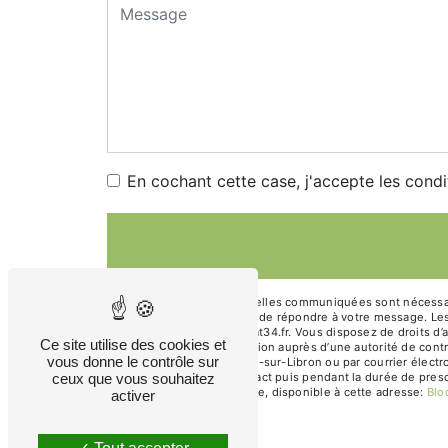
En cochant cette case, j'accepte les condi
** Les données personnelles communiquées sont nécessaires
traitants dans le seul but de répondre à votre message. L
sur-Libron accueil@mobat34.fr. Vous disposez de droits d’ac
Ce site utilise des cookies et
d’introduire une réclamation auprès d’une autorité de cont
vous donne le contrôle sur
l'Occitanie, 34760 Boujan-sur-Libron ou par courrier élect
ceux que vous souhaitez
période de prise de contact puis pendant la durée de prescr
démarchage téléphonique, disponible à cette adresse:
Bl
activer