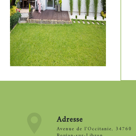
Adresse
avenue de l'Occitanie, 34760
Boujan-sur-Libron